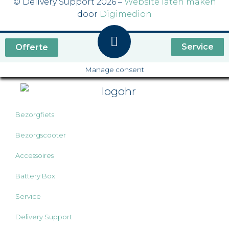
© Delivery Support 2026 –
Website laten maken
door
Digimedion
Service
Offerte
Manage consent
Bezorgfiets
Bezorgscooter
Accessoires
Battery Box
Service
Delivery Support