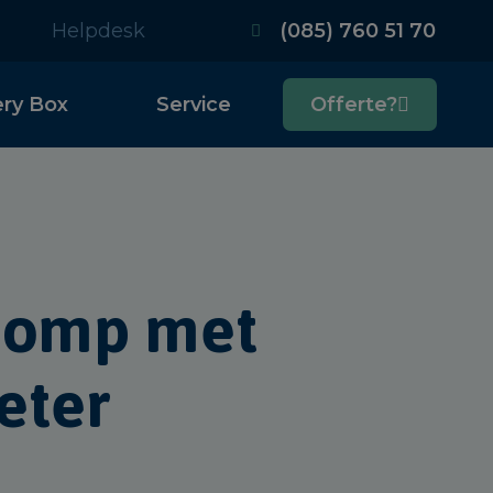
(085) 760 51 70
Helpdesk
ery Box
Service
Offerte?
pomp met
eter