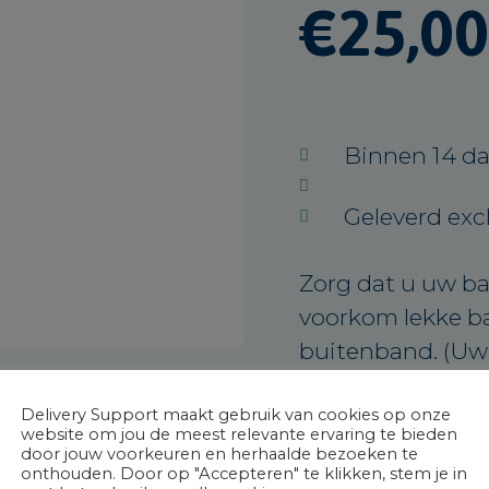
€
25,00
Binnen 14 d
Geleverd excl
Zorg dat u uw b
voorkom lekke b
buitenband. (Uw f
Scooterband 2.5 
Delivery Support maakt gebruik van cookies op onze
website om jou de meest relevante ervaring te bieden
door jouw voorkeuren en herhaalde bezoeken te
onthouden. Door op "Accepteren" te klikken, stem je in