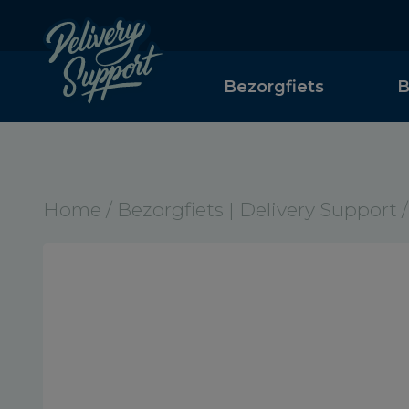
Bezorgfiets
B
Home
/
Bezorgfiets | Delivery Support
/