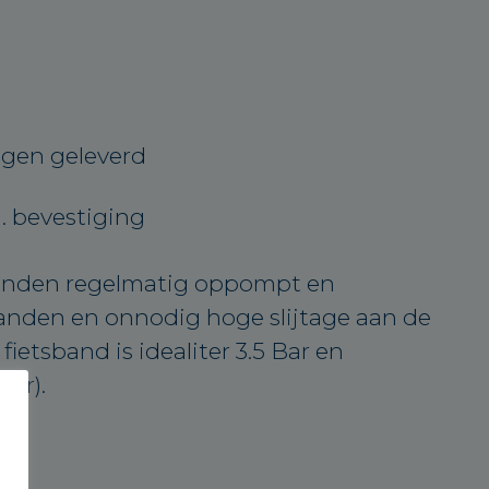
agen geleverd
. bevestiging
anden regelmatig oppompt en
anden en onnodig hoge slijtage aan de
ietsband is idealiter 3.5 Bar en
bar).