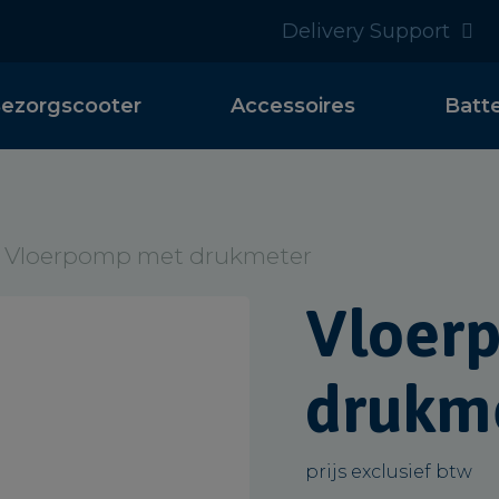
Delivery Support
ezorgscooter
Accessoires
Batt
 Vloerpomp met drukmeter
Vloer
drukm
prijs exclusief btw